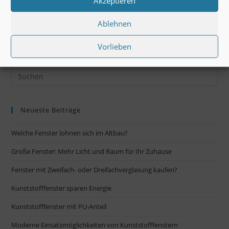
Akzeptieren
Moderne
Weiterlesen
Ablehnen
Einsatzmöglichkeiten
Von
Kunststofffenstern
Vorlieben
Neueste Beiträge
Welche Fenster lohnen sich im Altbau?
Große Fenster: Mehr Licht und Raum für Ihr Zuhause
Fenster mit Zweifach- oder Dreifachverglasung kaufen?
Kunststofffenster sparen Energie
Kunststofffenster mit PU-Anteil
Moderne Einsatzmöglichkeiten von Kunststofffenstern