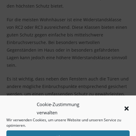
den höchsten Schutz bietet.
Für die meisten Wohnhäuser ist eine Widerstandsklasse
von RC2 oder RC3 ausreichend. Diese Klassen bieten einen
guten Schutz gegen einfache bis mittelschwere
Einbruchsversuche. Bei besonders wertvollen
Gegenständen im Haus oder in besonders gefährdeten
Lagen kann jedoch eine höhere Widerstandsklasse sinnvoll
sein.
Es ist wichtig, dass neben den Fenstern auch die Türen und
andere mögliche Einbruchspunkte entsprechend gesichert
werden, um einen umfassenden Schutz zu gewährleisten.
Cookie-Zustimmung
Fenster online bestellen oder beim
verwalten
Fachhändler kaufen?
Wir verwenden Cookies, um unsere Website und unseren Service zu
optimieren.
Fenster kaufen
kann man auf verschiedene Weise – online