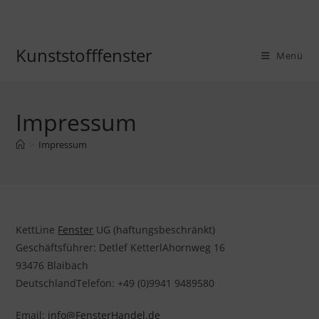
Zum
Inhalt
springen
Kunststofffenster
Menü
Impressum
>
Impressum
KettLine
Fenster
UG (haftungsbeschränkt)
Geschäftsführer: Detlef KetterlAhornweg 16
93476 Blaibach
DeutschlandTelefon: +49 (0)9941 9489580
Email:
info@FensterHandel.de