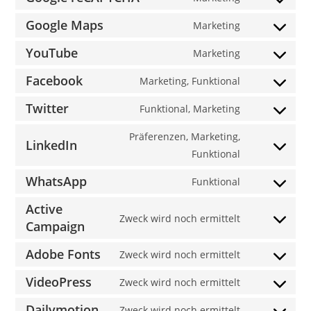
wordpress
Consent
service
to
Google Maps
Marketing
google-
Consent
service
fonts
to
YouTube
Marketing
google-
Consent
service
recaptcha
to
Facebook
Marketing, Funktional
google-
Consent
service
maps
to
Twitter
Funktional, Marketing
youtube
Consent
service
to
Präferenzen, Marketing,
facebook
LinkedIn
service
Consent
Funktional
twitter
to
WhatsApp
Funktional
service
Consent
linkedin
to
Active
Zweck wird noch ermittelt
service
Campaign
Consent
whatsapp
to
Adobe Fonts
Zweck wird noch ermittelt
service
Consent
active-
to
VideoPress
Zweck wird noch ermittelt
Consent
campaign
service
to
Dailymotion
Zweck wird noch ermittelt