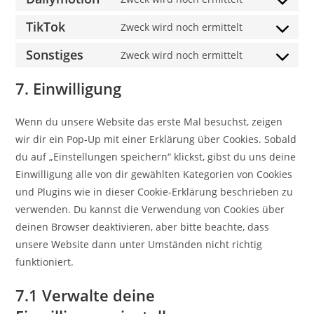
adobe-
Consent
service
fonts
to
TikTok
Zweck wird noch ermittelt
videopress
Consent
service
to
Sonstiges
Zweck wird noch ermittelt
dailymotion
Consent
service
to
7. Einwilligung
tiktok
service
sonstiges
Wenn du unsere Website das erste Mal besuchst, zeigen
wir dir ein Pop-Up mit einer Erklärung über Cookies. Sobald
du auf „Einstellungen speichern“ klickst, gibst du uns deine
Einwilligung alle von dir gewählten Kategorien von Cookies
und Plugins wie in dieser Cookie-Erklärung beschrieben zu
verwenden. Du kannst die Verwendung von Cookies über
deinen Browser deaktivieren, aber bitte beachte, dass
unsere Website dann unter Umständen nicht richtig
funktioniert.
7.1 Verwalte deine