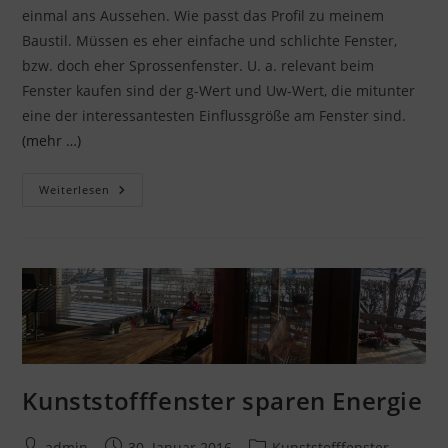
einmal ans Aussehen. Wie passt das Profil zu meinem
Baustil. Müssen es eher einfache und schlichte Fenster,
bzw. doch eher Sprossenfenster. U. a. relevant beim
Fenster kaufen sind der g-Wert und Uw-Wert, die mitunter
eine der interessantesten Einflussgröße am Fenster sind.
(mehr …)
Fenster
Weiterlesen
Mit
Zweifach-
Oder
Dreifachverglasung
Kaufen?
Kunststofffenster sparen Energie
Beitrags-
Beitrag
Beitrags-
admin
30. Januar 2016
Kunststofffenster