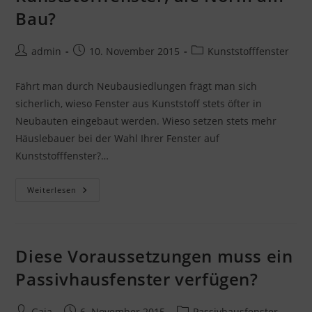
Bau?
Beitrags-
Beitrag
Beitrags-
admin
10. November 2015
Kunststofffenster
Autor:
veröffentlicht:
Kategorie:
Fährt man durch Neubausiedlungen frägt man sich
sicherlich, wieso Fenster aus Kunststoff stets öfter in
Neubauten eingebaut werden. Wieso setzen stets mehr
Häuslebauer bei der Wahl Ihrer Fenster auf
Kunststofffenster?…
Kunststofffenster,
Weiterlesen
Die
Norm
Am
Bau?
Diese Voraussetzungen muss ein
Passivhausfenster verfügen?
Beitrags-
Beitrag
Beitrags-
Gaia
6. November 2015
Passivhausfenster