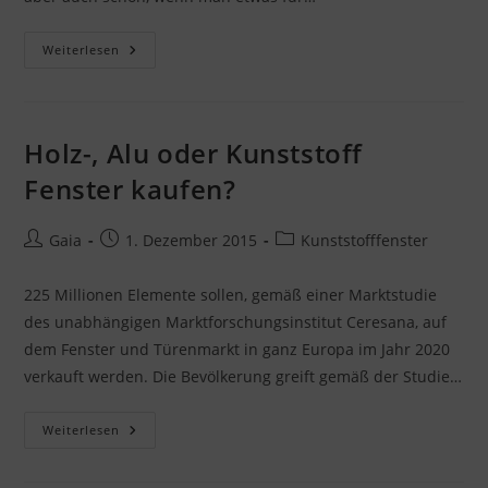
Schöner
Weiterlesen
Wohnen
Mit
Passivhausfenstern
Holz-, Alu oder Kunststoff
Fenster kaufen?
Beitrags-
Beitrag
Beitrags-
Gaia
1. Dezember 2015
Kunststofffenster
Autor:
veröffentlicht:
Kategorie:
225 Millionen Elemente sollen, gemäß einer Marktstudie
des unabhängigen Marktforschungsinstitut Ceresana, auf
dem Fenster und Türenmarkt in ganz Europa im Jahr 2020
verkauft werden. Die Bevölkerung greift gemäß der Studie…
Holz-,
Weiterlesen
Alu
Oder
Kunststoff