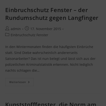
Fenster
Kaufen?
Einbruchschutz Fenster – der
Rundumschutz gegen Langfinger
Beitrags-
Beitrag
admin
17. November 2015
Autor:
veröffentlicht:
Beitrags-
Einbruchschutz Fenster
Kategorie:
In den Wintermonaten finden die häufigsten Einbrüche
statt. Sind Diebe wahrscheinlich andererseits
Saisonarbeiter? Das ist nun belegt und lässt sich aus der
polizeilichen Kriminalstatistik erkennen. Nicht lediglich
nachts schlagen die…
Einbruchschutz
Weiterlesen
Fenster
–
Der
Rundumschutz
Gegen
Langfinger
Kunststofffenster, die Norm am