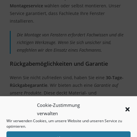
Montageservice
wählen oder selbst montieren. Unser
Service garantiert, dass Fachleute Ihre Fenster
installieren.
Die Montage von Fenstern erfordert Fachwissen und die
richtigen Werkzeuge. Wenn Sie sich unsicher sind,
empfehlen wir den Einsatz eines Fachmanns.
Rückgabemöglichkeiten und Garantie
Wenn Sie nicht zufrieden sind, haben Sie eine
30-Tage-
Rückgabegarantie
. Wir bieten auch eine
Garantie auf
unsere Produkte
. Diese deckt Material- und
Verarbeitungsfehler ab.
Cookie-Zustimmung
SERVICE
DETAILS
verwalten
Wir verwenden Cookies, um unsere Website und unseren Service zu
Rückgaberecht
30 Tage
optimieren.