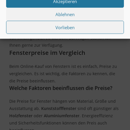
Akzeptieren
Garantie
5 Jahre auf Produkte
Ablehnen
Wir hoffen, dass Sie mit Ihrem Kauf im
Fenster online
Vorlieben
shop
zufrieden sind. Ihre neuen Fenster warten darauf,
von Ihnen genutzt zu werden. Bei Fragen stehen wir
Ihnen gerne zur Verfügung.
Fensterpreise im Vergleich
Beim Online-Kauf von Fenstern ist es einfach, Preise zu
vergleichen. Es ist wichtig, die Faktoren zu kennen, die
die Preise beeinflussen.
Welche Faktoren beeinflussen die Preise?
Die Preise für Fenster hängen von Material, Größe und
Ausstattung ab.
Kunststofffenster
sind oft günstiger als
Holzfenster
oder
Aluminiumfenster
. Energieeffizienz
und Sicherheitsfunktionen können den Preis auch